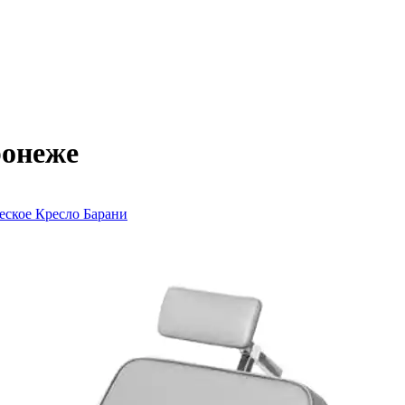
ронеже
еское
Кресло Барани