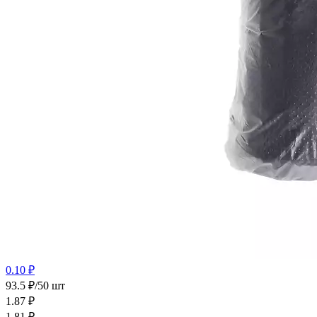
0.10 ₽
93.5 ₽/50 шт
1.87
₽
1.81
₽