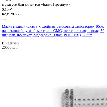
в статусе
Для клиентов «Базис Премиум»
0.10 ₽
Код:
28777
Маска медицинская 3-х слойная, с носовым фиксатором 10см,
на резинке (круглая), материал СМС, нестерильная, черная, 50
шт/упак, п/э пакет, Медсервис Плюс (РОССИЯ), 50 шт
В наличии:
20050
шт.