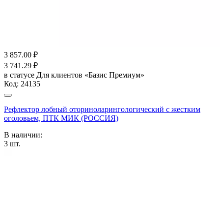
3 857.00
₽
3 741.29
₽
в статусе
Для клиентов «Базис Премиум»
Код:
24135
Рефлектор лобный оториноларингологический с жестким
оголовьем, ПТК МИК (РОССИЯ)
В наличии:
3
шт.