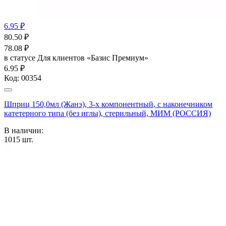
6.95 ₽
80.50
₽
78.08
₽
в статусе
Для клиентов «Базис Премиум»
6.95 ₽
Код:
00354
Шприц 150,0мл (Жанэ), 3-х компонентный, с наконечником
катетерного типа (без иглы), стерильный, МИМ (РОССИЯ)
В наличии:
1015
шт.