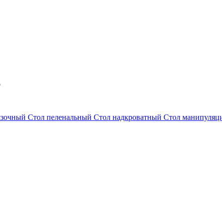
е
язочный
Стол пеленальный
Стол надкроватный
Стол манипуля