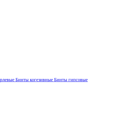
арлевые
Бинты когезивные
Бинты гипсовые