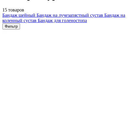
15 товаров
Бандаж шейный
Бандаж на лучезапястный сустав
Бандаж на
коленный сустав
Бандаж для голеностопа
Фильтр