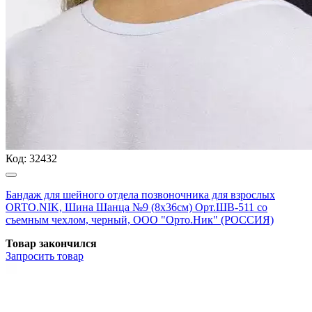
Код:
32432
Бандаж для шейного отдела позвоночника для взрослых
ORTO.NIK, Шина Шанца №9 (8х36см) Орт.ШВ-511 со
съемным чехлом, черный, ООО "Орто.Ник" (РОССИЯ)
Товар закончился
Запросить
товар