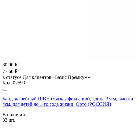
80.00
₽
77.60
₽
в статусе
Для клиентов «Базис Премиум»
Код:
02593
Бандаж шейный ШВН (мягкая фиксация), длина 33см, высота
4см, для детей до 1-го года жизни, Орто (РОССИЯ)
В наличии:
33
шт.