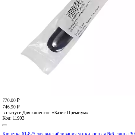
770.00
₽
746.90
₽
в статусе
Для клиентов «Базис Премиум»
Код:
11903
Кюретка 61-825 для выскабливания матки, острая №6, длина 30