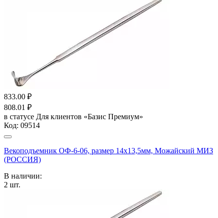
833.00
₽
808.01
₽
в статусе
Для клиентов «Базис Премиум»
Код:
09514
Векоподъемник ОФ-6-06, размер 14х13,5мм, Можайский МИЗ
(РОССИЯ)
В наличии:
2
шт.