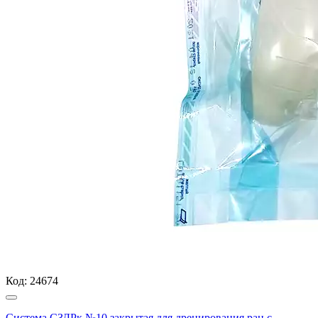
Код:
24674
Система СЗДРк №10 закрытая для дренирования ран с