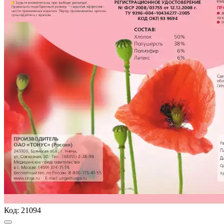
Код:
21094