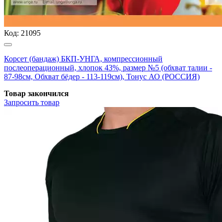
Код:
21095
Корсет (бандаж) БКП-УНГА, компрессионный
послеоперационный, хлопок 43%, размер №5 (обхват талии -
87-98см, Обхват бёдер - 113-119см), Тонус АО (РОССИЯ)
Товар закончился
Запросить
товар