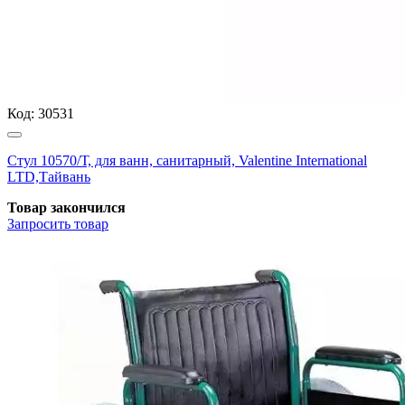
Код:
30531
Стул 10570/Т, для ванн, санитарный, Valentine International
LTD,Тайвань
Товар закончился
Запросить
товар