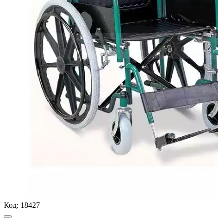
Код:
18427