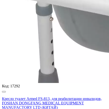
Код:
17292
Кресло туалет Armed FS-813, для реабилитации инвалидов,
FOSHAN DONGFANG MEDICAL EQUIPMENT
MANUFACTORY LTD (КИТАЙ)