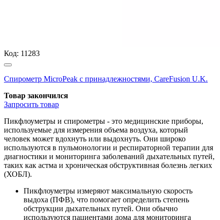
Код:
11283
Спирометр MicroPeak с принадлежностями, CareFusion U.K.
Товар закончился
Запросить
товар
Пикфлоуметры и спирометры - это медицинские приборы,
используемые для измерения объема воздуха, который
человек может вдохнуть или выдохнуть. Они широко
используются в пульмонологии и респираторной терапии для
диагностики и мониторинга заболеваний дыхательных путей,
таких как астма и хроническая обструктивная болезнь легких
(ХОБЛ).
Пикфлоуметры измеряют максимальную скорость
выдоха (ПФВ), что помогает определить степень
обструкции дыхательных путей. Они обычно
используются пациентами дома для мониторинга