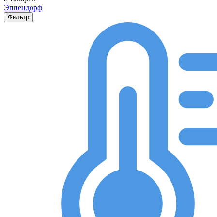
Эппендорф
Фильтр