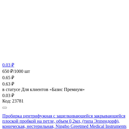
0.03 ₽
650 ₽/1000 шт
0.65
₽
0.63
₽
в статусе
Для клиентов «Базис Премиум»
0.03 ₽
Код:
23781
Пробирка центрифужная с защелкивающейся закрывающейся
плоской пробкой на петле, объем 0,2мл, (типа Эппендорф),
коническая, нестерильная, Ningbo Greetmed Medical Instruments