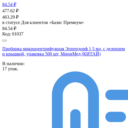
84.54 ₽
477.62
₽
463.29
₽
в статусе
Для клиентов «Базис Премиум»
84.54 ₽
Код:
01037
Пробирка микроцентрифужная Эппендорф 1,5 мл, с делением
и крышкой, упаковка 500 шт, МиниМед (КИТАЙ)
В наличии:
17
упак.