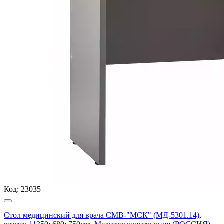
Код:
23035
Стол медицинский для врача СМВ-"МСК" (МД-5301.14),