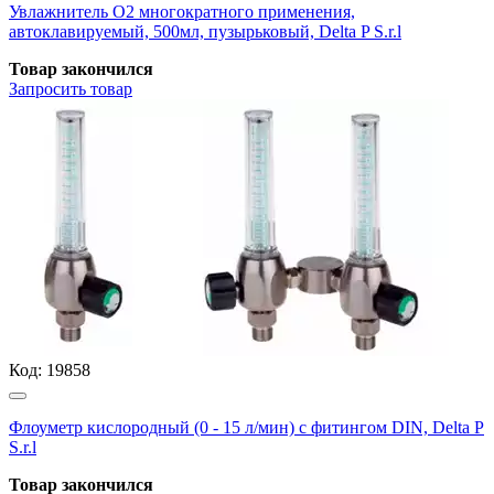
Увлажнитель О2 многократного применения,
автоклавируемый, 500мл, пузырьковый, Delta P S.r.l
Товар закончился
Запросить
товар
Код:
19858
Флоуметр кислородный (0 - 15 л/мин) с фитингом DIN, Delta P
S.r.l
Товар закончился