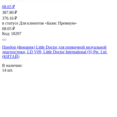
68.65 ₽
387.80
₽
376.16
₽
в статусе
Для клиентов «Базис Премиум»
68.65 ₽
Код:
18297
Прибор (фонарик) Little Doctor для первичной визуальной
диагностики, LD V09, Little Doctor International (S) Pte. Ltd.
(КИТАЙ)
В наличии:
14
шт.