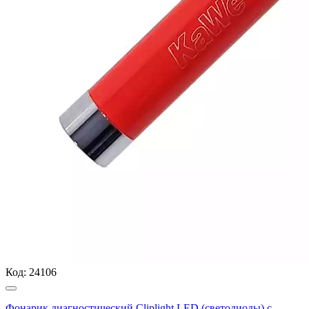
Код:
24106
Фонарик диагностический Cliplight LED (светодиоды) с