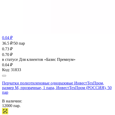
0.04 ₽
36.5 ₽/50 пар
0.73
₽
0.70
₽
в статусе
Для клиентов «Базис Премиум»
0.04 ₽
Код:
31833
Перчатки полиэтиленовые одноразовые ИнвестТехПром,
размер M, прозрачные, 1 пара, ИнвестТехПром (РОССИЯ), 50
пар
В наличии:
12000
пар.