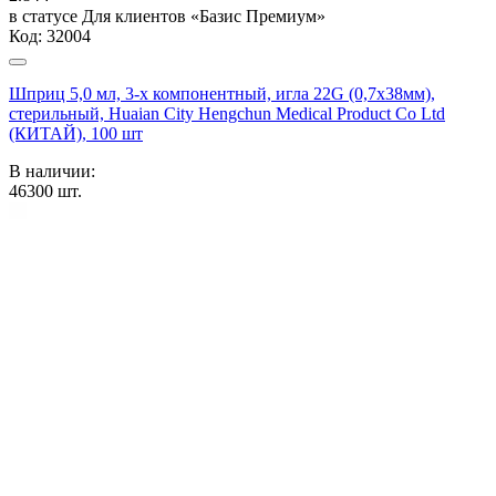
в статусе
Для клиентов «Базис Премиум»
Код:
32004
Шприц 5,0 мл, 3-х компонентный, игла 22G (0,7х38мм),
стерильный, Huaian City Hengchun Medical Product Co Ltd
(КИТАЙ), 100 шт
В наличии:
46300
шт.