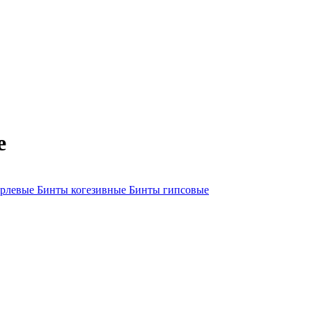
е
арлевые
Бинты когезивные
Бинты гипсовые