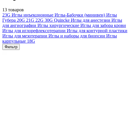
13 товаров
23G
Иглы инъекционные
Иглы-Бабочки (минивен)
Иглы
Губера
20G
21G
22G
30G
Quincke
Иглы для анестезии
Иглы
для ангиографии
Иглы хирургические
Иглы для забора крови
Иглы для иглорефлексотерапии
Иглы для контурной пластики
Иглы для мезотерапии
Иглы и наборы для биопсии
Иглы
карпульные
18G
Фильтр