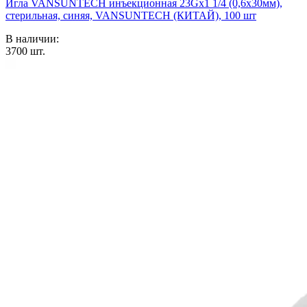
Игла VANSUNTECH инъекционная 23Gх1 1/4 (0,6х30мм),
стерильная, синяя, VANSUNTECH (КИТАЙ), 100 шт
В наличии:
3700
шт.