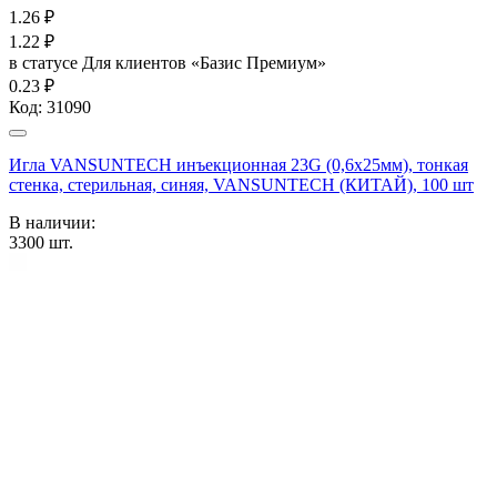
1.26
₽
1.22
₽
в статусе
Для клиентов «Базис Премиум»
0.23 ₽
Код:
31090
Игла VANSUNTECH инъекционная 23G (0,6х25мм), тонкая
стенка, стерильная, синяя, VANSUNTECH (КИТАЙ), 100 шт
В наличии:
3300
шт.