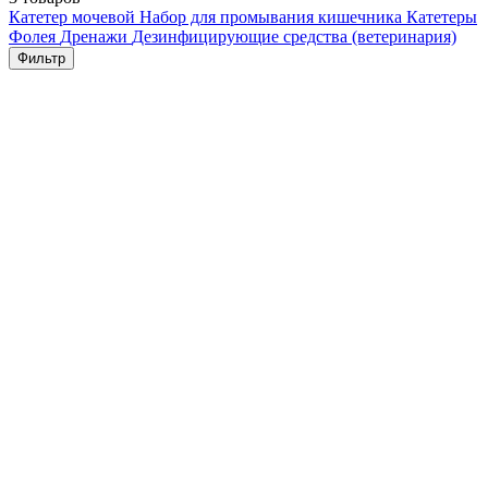
Катетер мочевой
Набор для промывания кишечника
Катетеры
Фолея
Дренажи
Дезинфицирующие средства (ветеринария)
Фильтр