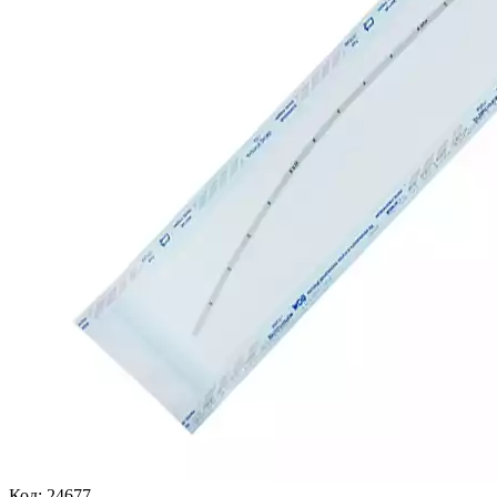
Код:
24677