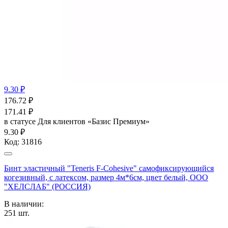
9.30 ₽
176.72
₽
171.41
₽
в статусе
Для клиентов «Базис Премиум»
9.30 ₽
Код:
31816
Бинт эластичный "Teneris F-Cohesive" cамофиксирующийся
когезивный, с латексом, размер 4м*6см, цвет белый, ООО
"ХЕЛСЛАБ" (РОССИЯ)
В наличии:
251
шт.