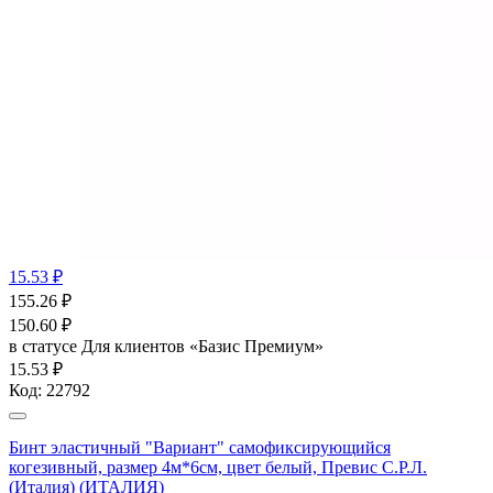
15.53 ₽
155.26
₽
150.60
₽
в статусе
Для клиентов «Базис Премиум»
15.53 ₽
Код:
22792
Бинт эластичный "Вариант" cамофиксирующийся
когезивный, размер 4м*6см, цвет белый, Превис С.Р.Л.
(Италия) (ИТАЛИЯ)