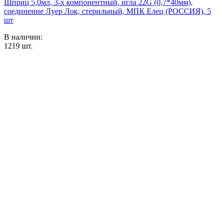
Шприц 5,0мл, 3-х компонентный, игла 22G (0,7*40мм),
соединение Луер Лок, стерильный, МПК Елец (РОССИЯ), 5
шт
В наличии:
1219
шт.