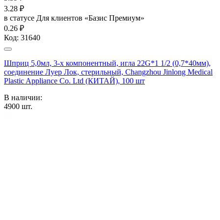
3.28
₽
в статусе
Для клиентов «Базис Премиум»
0.26 ₽
Код:
31640
Шприц 5,0мл, 3-х компонентный, игла 22G*1 1/2 (0,7*40мм),
соединение Луер Лок, стерильный, Changzhou Jinlong Medical
Plastic Appliance Co. Ltd (КИТАЙ), 100 шт
В наличии:
4900
шт.