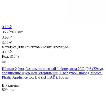
0.19 ₽
366 ₽/100 шт
3.66
₽
3.55
₽
в статусе
Для клиентов «Базис Премиум»
0.19 ₽
Код:
31743
Шприц 2,0мл, 3-х компонентный Jinlong, игла 23G (0,6х32мм),
соединение Луер Лок, стерильный, Changzhou Jinlong Medical
Plastic Appliance Co. Ltd (КИТАЙ), 100 шт
В наличии:
800
шт.