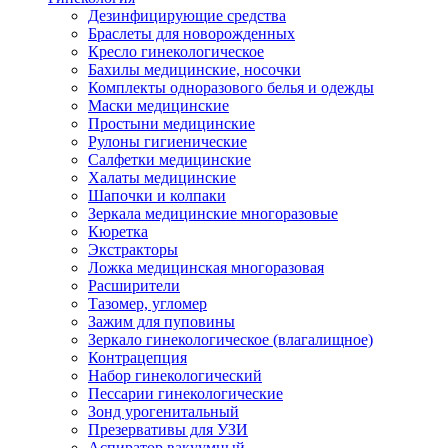
Дезинфицирующие средства
Браслеты для новорожденных
Кресло гинекологическое
Бахилы медицинские, носочки
Комплекты одноразового белья и одежды
Маски медицинские
Простыни медицинские
Рулоны гигиенические
Салфетки медицинские
Халаты медицинские
Шапочки и колпаки
Зеркала медицинские многоразовые
Кюретка
Экстракторы
Ложка медицинская многоразовая
Расширители
Тазомер, угломер
Зажим для пуповины
Зеркало гинекологическое (влагалищное)
Контрацепция
Набор гинекологический
Пессарии гинекологические
Зонд урогенитальный
Презервативы для УЗИ
Аспиратор вакуумный