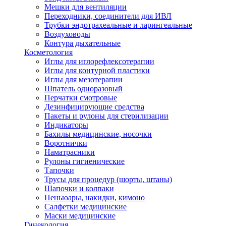
Мешки для вентиляции
Переходники, соединители для ИВЛ
Трубки эндотрахеальные и ларингеальные
Воздуховоды
Контура дыхательные
Косметология
Иглы для иглорефлексотерапии
Иглы для контурной пластики
Иглы для мезотерапии
Шпатель одноразовый
Перчатки смотровые
Дезинфицирующие средства
Пакеты и рулоны для стерилизации
Индикаторы
Бахилы медицинские, носочки
Воротнички
Наматрасники
Рулоны гигиенические
Тапочки
Трусы для процедур (шорты, штаны)
Шапочки и колпаки
Пеньюары, накидки, кимоно
Салфетки медицинские
Маски медицинские
Гинекология