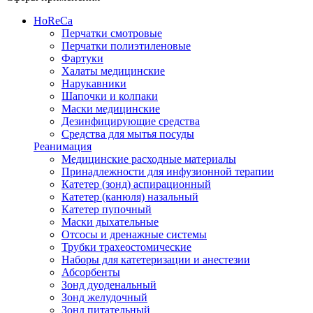
HoReCa
Перчатки смотровые
Перчатки полиэтиленовые
Фартуки
Халаты медицинские
Нарукавники
Шапочки и колпаки
Маски медицинские
Дезинфицирующие средства
Средства для мытья посуды
Реанимация
Медицинские расходные материалы
Принадлежности для инфузионной терапии
Катетер (зонд) аспирационный
Катетер (канюля) назальный
Катетер пупочный
Маски дыхательные
Отсосы и дренажные системы
Трубки трахеостомические
Наборы для катетеризации и анестезии
Абсорбенты
Зонд дуоденальный
Зонд желудочный
Зонд питательный