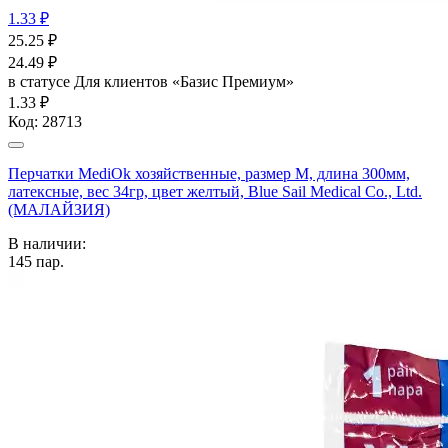
1.33 ₽
25.25
₽
24.49
₽
в статусе
Для клиентов «Базис Премиум»
1.33 ₽
Код:
28713
Перчатки MediOk хозяйственные, размер M, длина 300мм,
латексные, вес 34гр, цвет желтый, Blue Sail Medical Co., Ltd.
(МАЛАЙЗИЯ)
В наличии:
145
пар.