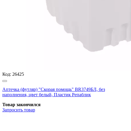
Код:
26425
Аптечка (футляр) "Скорая помощь" BR3749БЛ, без
наполнения, цвет белый, Пластик Репаблик
Товар закончился
Запросить
товар