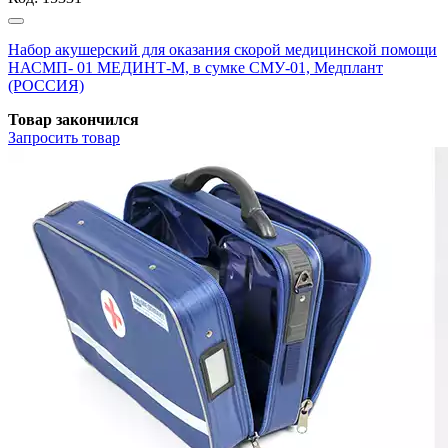
Набор акушерский для оказания скорой медицинской помощи
НАСМП- 01 МЕДИНТ-М, в сумке СМУ-01, Медплант
(РОССИЯ)
Товар закончился
Запросить
товар