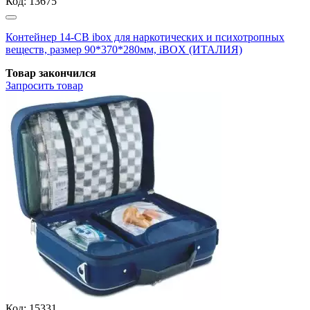
Код:
13675
Контейнер 14-СВ ibox для наркотических и психотропных
веществ, размер 90*370*280мм, iBOX (ИТАЛИЯ)
Товар закончился
Запросить
товар
Код:
15331