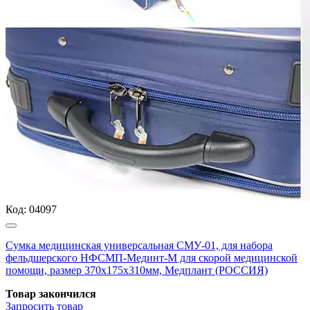
Код:
04097
Сумка медицинская универсальная СМУ-01, для набора
фельдшерского НФСМП-Мединт-М для скорой медицинской
помощи, размер 370х175х310мм, Медплант (РОССИЯ)
Товар закончился
Запросить
товар