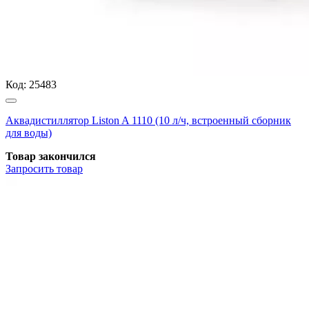
Код:
25483
Аквадистиллятор Liston A 1110 (10 л/ч, встроенный сборник
для воды)
Товар закончился
Запросить
товар