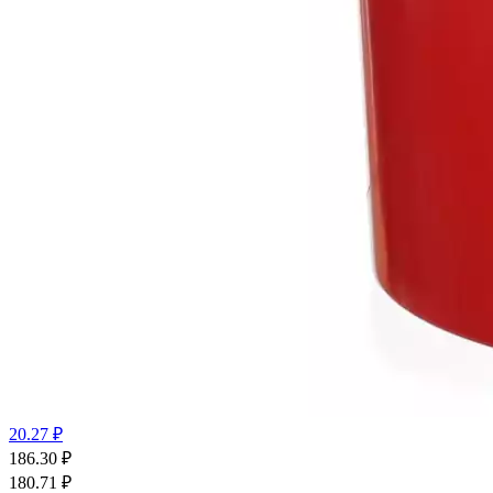
20.27 ₽
186.30
₽
180.71
₽