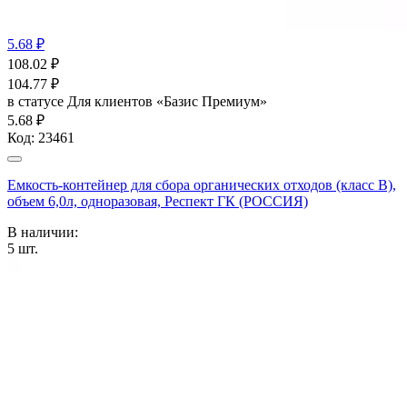
5.68 ₽
108.02
₽
104.77
₽
в статусе
Для клиентов «Базис Премиум»
5.68 ₽
Код:
23461
Емкость-контейнер для сбора органических отходов (класс В),
объем 6,0л, одноразовая, Респект ГК (РОССИЯ)
В наличии:
5
шт.