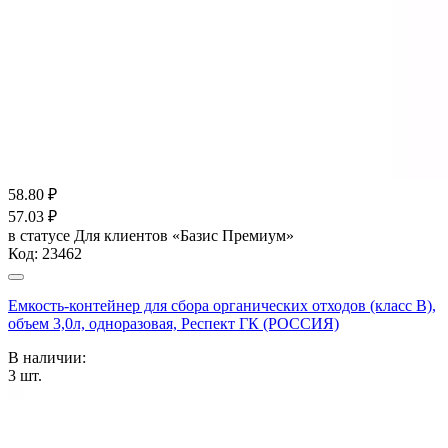
58.80
₽
57.03
₽
в статусе
Для клиентов «Базис Премиум»
Код:
23462
Емкость-контейнер для сбора органических отходов (класс В),
объем 3,0л, одноразовая, Респект ГК (РОССИЯ)
В наличии:
3
шт.