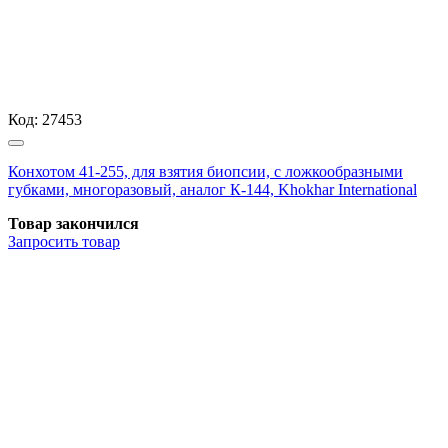
Код:
27453
Конхотом 41-255, для взятия биопсии, с ложкообразными
губками, многоразовый, аналог К-144, Khokhar International
Товар закончился
Запросить
товар