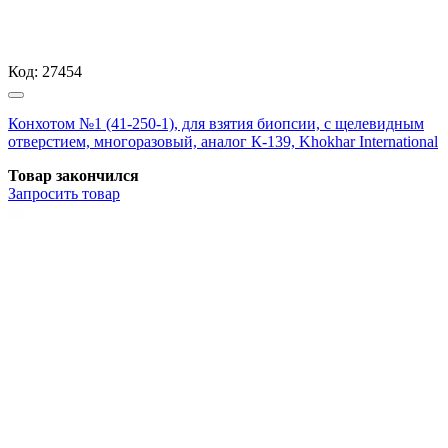
Код:
27454
Конхотом №1 (41-250-1), для взятия биопсии, с щелевидным
отверстием, многоразовый, аналог К-139, Khokhar International
Товар закончился
Запросить
товар