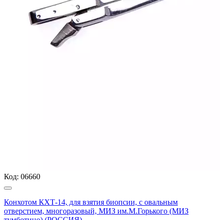
Код:
06660
Конхотом КХТ-14, для взятия биопсии, с овальным
отверстием, многоразовый, МИЗ им.М.Горького (МИЗ
тумботино) (РОССИЯ)