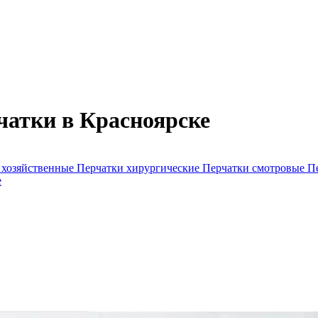
чатки в Красноярске
 хозяйственные
Перчатки хирургические
Перчатки смотровые
П
е