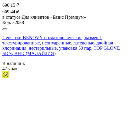
690.15
₽
669.44
₽
в статусе
Для клиентов «Базис Премиум»
Код:
32088
Перчатки BENOVY стоматологические, размер L,
текстурированные, неопудренные, латексные, двойная
хлоринация, нестерильные, упаковка 50 пар, TOP GLOVE
SDN, BHD (МАЛАЙЗИЯ)
В наличии:
47
упак.