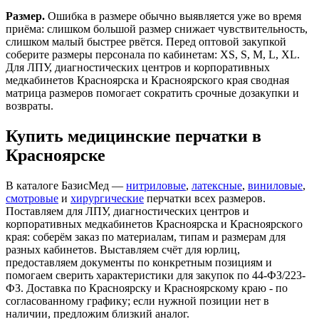
Размер.
Ошибка в размере обычно выявляется уже во время
приёма: слишком большой размер снижает чувствительность,
слишком малый быстрее рвётся. Перед оптовой закупкой
соберите размеры персонала по кабинетам: XS, S, M, L, XL.
Для ЛПУ, диагностических центров и корпоративных
медкабинетов Красноярска и Красноярского края сводная
матрица размеров помогает сократить срочные дозакупки и
возвраты.
Купить медицинские перчатки в
Красноярске
В каталоге БазисМед —
нитриловые
,
латексные
,
виниловые
,
смотровые
и
хирургические
перчатки всех размеров.
Поставляем для ЛПУ, диагностических центров и
корпоративных медкабинетов Красноярска и Красноярского
края: соберём заказ по материалам, типам и размерам для
разных кабинетов. Выставляем счёт для юрлиц,
предоставляем документы по конкретным позициям и
помогаем сверить характеристики для закупок по 44-ФЗ/223-
ФЗ. Доставка по Красноярску и Красноярскому краю - по
согласованному графику; если нужной позиции нет в
наличии, предложим близкий аналог.