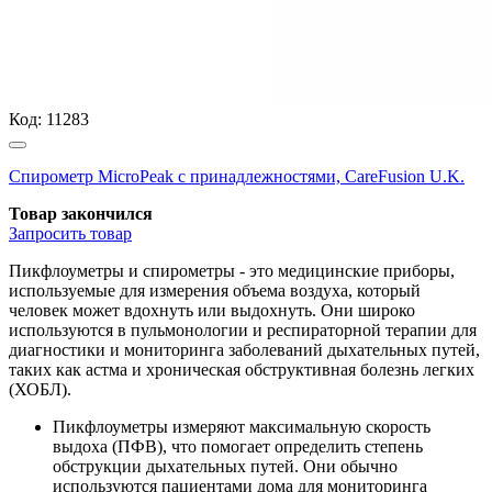
Код:
11283
Спирометр MicroPeak с принадлежностями, CareFusion U.K.
Товар закончился
Запросить
товар
Пикфлоуметры и спирометры - это медицинские приборы,
используемые для измерения объема воздуха, который
человек может вдохнуть или выдохнуть. Они широко
используются в пульмонологии и респираторной терапии для
диагностики и мониторинга заболеваний дыхательных путей,
таких как астма и хроническая обструктивная болезнь легких
(ХОБЛ).
Пикфлоуметры измеряют максимальную скорость
выдоха (ПФВ), что помогает определить степень
обструкции дыхательных путей. Они обычно
используются пациентами дома для мониторинга