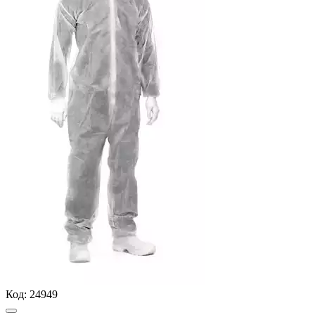
Код:
24949