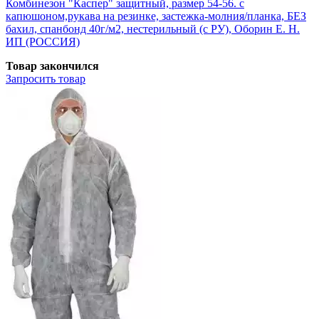
Комбинезон "Каспер" защитный, размер 54-56. с
капюшоном,рукава на резинке, застежка-молния/планка, БЕЗ
бахил, спанбонд 40г/м2, нестерильный (с РУ), Оборин Е. Н.
ИП (РОССИЯ)
Товар закончился
Запросить
товар