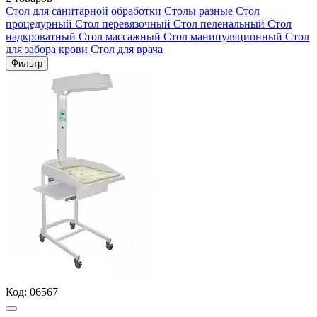
Стол для санитарной обработки
Столы разные
Стол
процедурный
Стол перевязочный
Стол пеленальный
Стол
надкроватный
Стол массажный
Стол манипуляционный
Стол
для забора крови
Стол для врача
Фильтр
Код:
06567