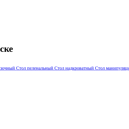
ске
язочный
Стол пеленальный
Стол надкроватный
Стол манипуля