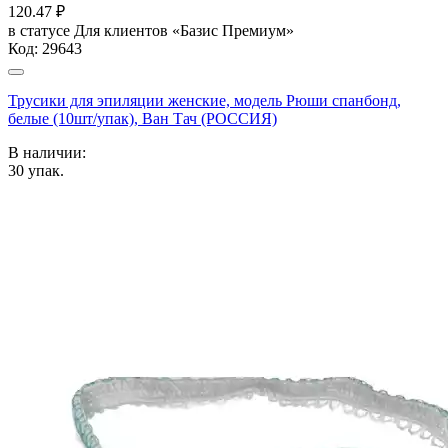
120.47
₽
в статусе
Для клиентов «Базис Премиум»
Код:
29643
Трусики для эпиляции женские, модель Рюши спанбонд,
белые (10шт/упак), Ван Тач (РОССИЯ)
В наличии:
30
упак.