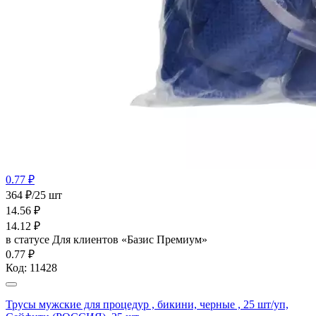
0.77 ₽
364 ₽/25 шт
14.56
₽
14.12
₽
в статусе
Для клиентов «Базис Премиум»
0.77 ₽
Код:
11428
Трусы мужские для процедур , бикини, черные , 25 шт/уп,