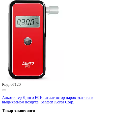
Код:
07120
Алкотестер Динго Е010, анализотор паров этанола в
выдыхаемом воздухе, Sentech Korea Corp.
Товар закончился