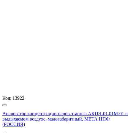
Код:
13922
Анализатор концентрации паров этанола АКПЭ-01.01М-01 в
выдыхаемом воздухе, малогабаритный, МЕТА НПФ
(РОССИЯ)