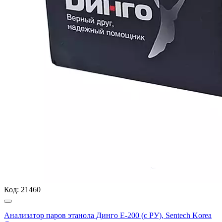
Код:
21460
Анализатор паров этанола Динго Е-200 (с РУ), Sentech Korea