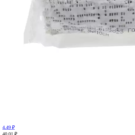
4.49 ₽
40.01
₽