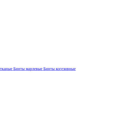
етканые
Бинты марлевые
Бинты когезивные