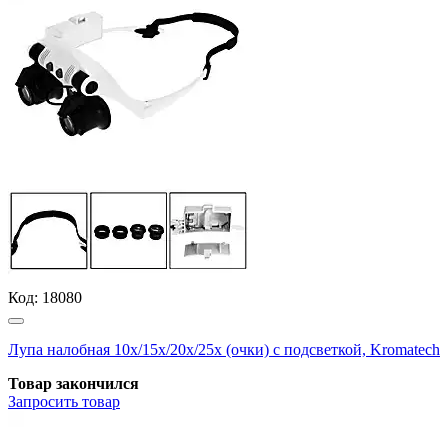
Код:
18080
Лупа налобная 10х/15х/20х/25х (очки) с подсветкой, Kromatech
Товар закончился
Запросить
товар