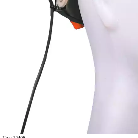
Код:
12406