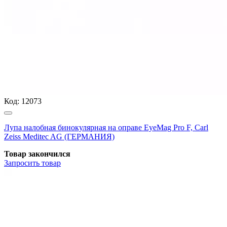
Код:
12073
Лупа налобная бинокулярная на оправе EyeMag Pro F, Carl
Zeiss Meditec AG (ГЕРМАНИЯ)
Товар закончился
Запросить
товар