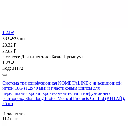
1.23 ₽
583 ₽/25 шт
23.32
₽
22.62
₽
в статусе
Для клиентов «Базис Премиум»
1.23 ₽
Код:
31172
Система трансинфузионная KOMETALINE с инъекционной
иглой 18G (1,2х40 мм) и пластиковым шипом для
переливания крови, кровезаменителей и инфузионных
растворов., Shandong Protos Medical Products Co. Ltd (КИТАЙ),
25 шт
В наличии:
1125
шт.