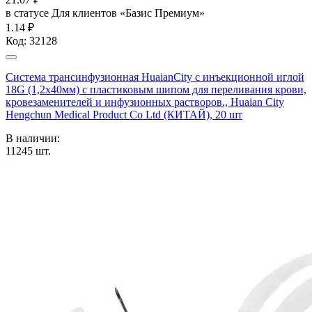
в статусе
Для клиентов «Базис Премиум»
1.14 ₽
Код:
32128
Система трансинфузионная HuaianCity с инъекционной иглой
18G (1,2х40мм) с пластиковым шипом для переливания крови,
кровезаменителей и инфузионных растворов., Huaian City
Hengchun Medical Product Co Ltd (КИТАЙ), 20 шт
В наличии:
11245
шт.