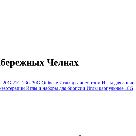
абережных Челнах
ра
20G
21G
23G
30G
Quincke
Иглы для анестезии
Иглы для анги
мезотерапии
Иглы и наборы для биопсии
Иглы карпульные
18G