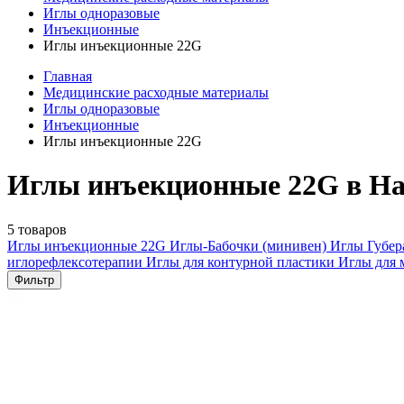
Иглы одноразовые
Инъекционные
Иглы инъекционные 22G
Главная
Медицинские расходные материалы
Иглы одноразовые
Инъекционные
Иглы инъекционные 22G
Иглы инъекционные 22G в Н
5 товаров
Иглы инъекционные
22G
Иглы-Бабочки (минивен)
Иглы Губе
иглорефлексотерапии
Иглы для контурной пластики
Иглы для 
Фильтр