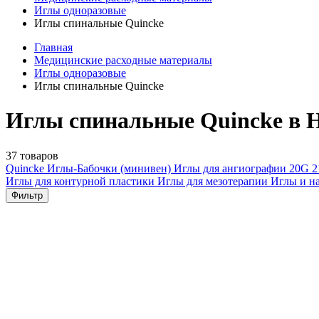
Иглы одноразовые
Иглы спинальные Quincke
Главная
Медицинские расходные материалы
Иглы одноразовые
Иглы спинальные Quincke
Иглы спинальные Quincke в 
37 товаров
Quincke
Иглы-Бабочки (минивен)
Иглы для ангиографии
20G
Иглы для контурной пластики
Иглы для мезотерапии
Иглы и н
Фильтр