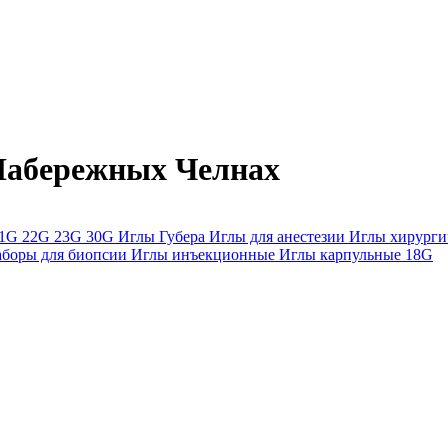
Набережных Челнах
21G
22G
23G
30G
Иглы Губера
Иглы для анестезии
Иглы хирурги
аборы для биопсии
Иглы инъекционные
Иглы карпульные
18G