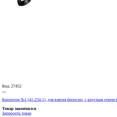
Код:
27452
Конхотом №1 (41-254-1), для взятия биопсии, с круглым отверст
Товар закончился
Запросить
товар