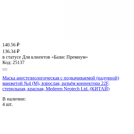
140.56
₽
136.34
₽
в статусе
Для клиентов «Базис Премиум»
Код:
25137
Маска анестезиологическая с подкачиваемой (надувной)
манжетой №4 (M), взрослая, разъём коннектора 22F,
стерильная, красная, Mederen Neotech Ltd. (КИТАЙ)
В наличии:
4
шт.