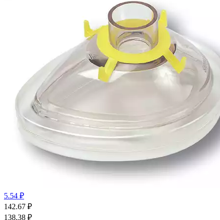
5.54 ₽
142.67
₽
138.38
₽