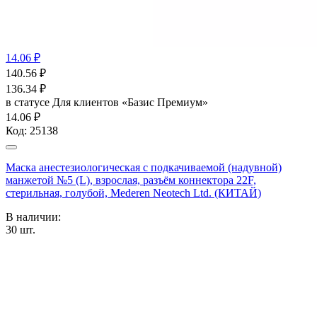
14.06 ₽
140.56
₽
136.34
₽
в статусе
Для клиентов «Базис Премиум»
14.06 ₽
Код:
25138
Маска анестезиологическая с подкачиваемой (надувной)
манжетой №5 (L), взрослая, разъём коннектора 22F,
стерильная, голубой, Mederen Neotech Ltd. (КИТАЙ)
В наличии:
30
шт.