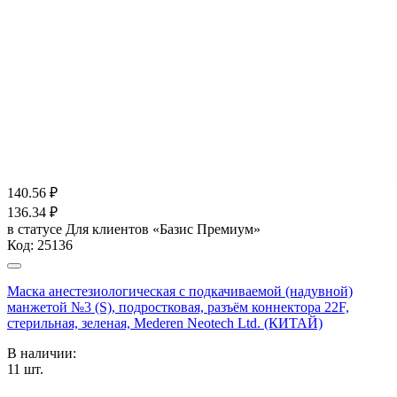
140.56
₽
136.34
₽
в статусе
Для клиентов «Базис Премиум»
Код:
25136
Маска анестезиологическая с подкачиваемой (надувной)
манжетой №3 (S), подростковая, разъём коннектора 22F,
стерильная, зеленая, Mederen Neotech Ltd. (КИТАЙ)
В наличии:
11
шт.