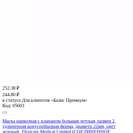
252.38
₽
244.80
₽
в статусе
Для клиентов «Базис Премиум»
Код:
05603
Маска наркозная с клапаном большая детская, размер 2,
удлиненная конусообразная форма, диаметр 22мм, цвет
зеленый, Flexicare Medical Limited (СОЕДИНЕННОЕ