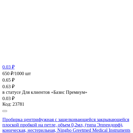
0.03 ₽
650 ₽/1000 шт
0.65
₽
0.63
₽
в статусе
Для клиентов «Базис Премиум»
0.03 ₽
Код:
23781
Пробирка центрифужная с защелкивающейся закрывающейся
плоской пробкой на петле, объем 0,2мл, (типа Эппендорф),
коническая, нестерильная, Ningbo Greetmed Medical Instruments