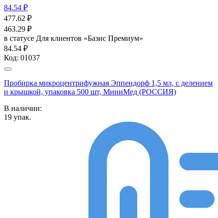
84.54 ₽
477.62
₽
463.29
₽
в статусе
Для клиентов «Базис Премиум»
84.54 ₽
Код:
01037
Пробирка микроцентрифужная Эппендорф 1,5 мл, с делением
и крышкой, упаковка 500 шт, МиниМед (РОССИЯ)
В наличии:
19
упак.