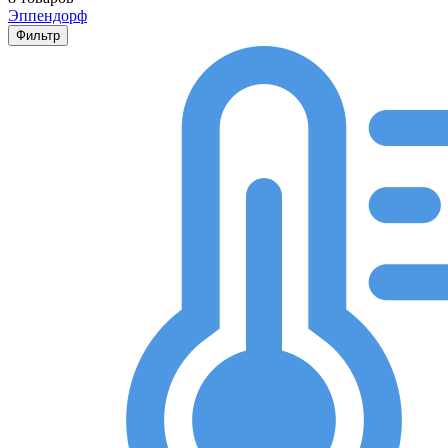
Эппендорф
Фильтр