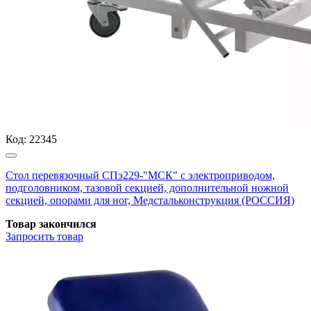
Код:
22345
Стол перевязочный СПэ229-"МСК" с электроприводом,
подголовником, тазовой секцией, дополнительной ножной
секцией, опорами для ног, Медстальконструкция (РОССИЯ)
Товар закончился
Запросить
товар