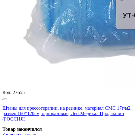
Код:
27655
Штаны для прессотерапии, на резинке, материал СМС 17г/м2,
размер 160*120см, одноразовые, Лео-Медикал Продакшин
(РОССИЯ)
Товар закончился
Запросить
товар