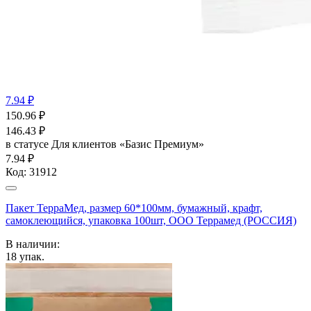
7.94 ₽
150.96
₽
146.43
₽
в статусе
Для клиентов «Базис Премиум»
7.94 ₽
Код:
31912
Пакет ТерраМед, размер 60*100мм, бумажный, крафт,
самоклеющийся, упаковка 100шт, ООО Террамед (РОССИЯ)
В наличии:
18
упак.