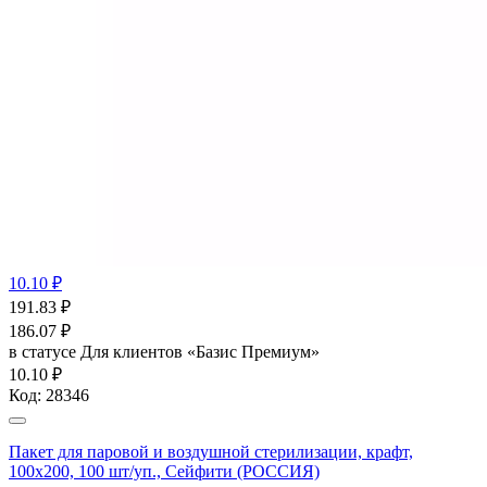
10.10 ₽
191.83
₽
186.07
₽
в статусе
Для клиентов «Базис Премиум»
10.10 ₽
Код:
28346
Пакет для паровой и воздушной стерилизации, крафт,
100x200, 100 шт/уп., Сейфити (РОССИЯ)