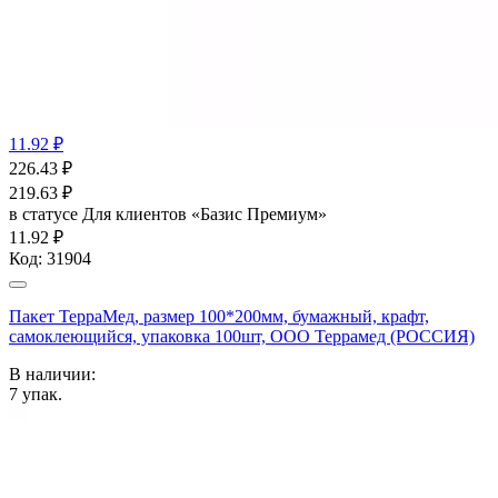
11.92 ₽
226.43
₽
219.63
₽
в статусе
Для клиентов «Базис Премиум»
11.92 ₽
Код:
31904
Пакет ТерраМед, размер 100*200мм, бумажный, крафт,
самоклеющийся, упаковка 100шт, ООО Террамед (РОССИЯ)
В наличии:
7
упак.