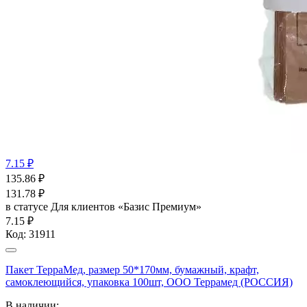
7.15 ₽
135.86
₽
131.78
₽
в статусе
Для клиентов «Базис Премиум»
7.15 ₽
Код:
31911
Пакет ТерраМед, размер 50*170мм, бумажный, крафт,
самоклеющийся, упаковка 100шт, ООО Террамед (РОССИЯ)
В наличии: