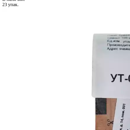
23
упак.