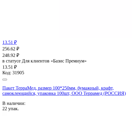
13.51 ₽
256.62
₽
248.92
₽
в статусе
Для клиентов «Базис Премиум»
13.51 ₽
Код:
31905
Пакет ТерраМед, размер 100*250мм, бумажный, крафт,
самоклеющийся, упаковка 100шт, ООО Террамед (РОССИЯ)
В наличии:
22
упак.